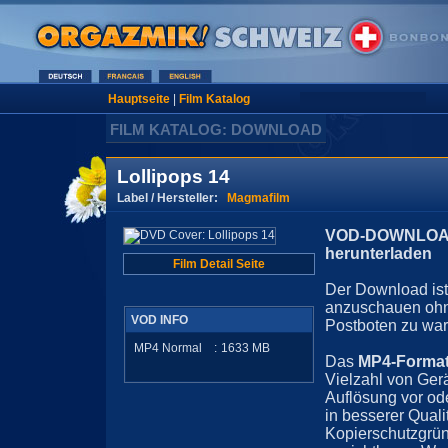
Hauptseite
|
Film Katalog
FILM KATALOG: DOWNLOAD
Lollipops 14
Label / Hersteller:
Magmafilm
VOD-DOWNLOAD 
herunterladen
Film Detail Seite
Der Download ist 
anzuschauen ohn
VOD INFO
Postboten zu war
MP4 Normal
:
1633
MB
Das
MP4-Forma
Vielzahl von Ger
Auflösung vor ode
in besserer Quali
Kopierschutzgrün