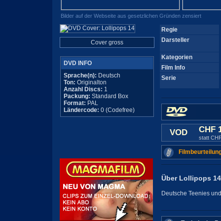
Bilder auf der Webseite aus gesetzlichen Gründen zensiert
Regie
Darsteller
Cover gross
Kategorien
DVD INFO
Film Info
Sprache(n):
Deutsch
Serie
Ton:
Originalton
Anzahl Discs:
1
Packung:
Standard Box
Format:
PAL
Ländercode:
0 (Codefree)
CHF 
VOD
statt CH
Filmbeurteilun
Über Lollipops 14
Deutsche Teenies und