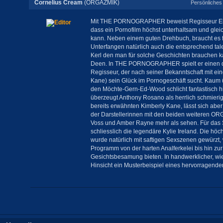
Cornelius Cream
(ORGAZMIK)
Persönliches 
Mit THE PORNOGRAPHER beweist Regisseur Eli 
dass ein Pornofilm höchst unterhaltsam und gleic
kann. Neben einem guten Drehbuch, braucht es f
Unterfangen natürlich auch die entsprechend talen
Kerl den man für solche Geschichten brauchen ka
Deen. In THE PORNOGRAPHER spielt er einen dr
Regisseur, der nach seiner Bekanntschaft mit ein
Kane) sein Glück im Pornogeschäft sucht. Kaum
den Möchte-Gern-Ed-Wood schlicht fantastisch h
überzeugt Anthony Rosano als herrlich schmieri
bereits erwähnten Kimberly Kane, lässt sich aber
der Darstellerinnen mit den beiden weiteren OR
Voss und Amber Rayne mehr als sehen. Für das S
schliesslich die legendäre Kylie Ireland. Die höc
wurde natürlich mit saftigen Sexszenen gewürzt
Programm von der harten Analferkelei bis hin zur
Gesichtsbesamung bieten. In handwerklicher, wie
Hinsicht ein Musterbeispiel eines hervorragende