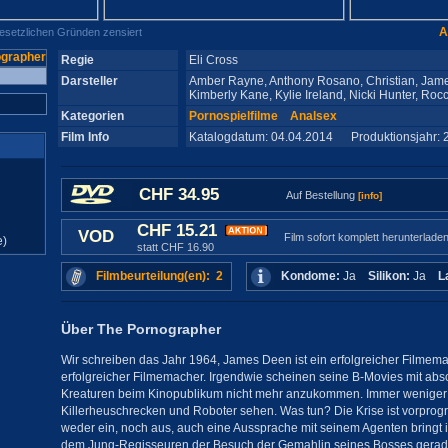
A
gesetzlichen Gründen zensiert
Regie
Eli Cross
Darsteller
Amber Rayne, Anthony Rosano, Christian, Jam
Kimberly Kane, Kylie Ireland, Nicki Hunter, Ro
Kategorien
Pornospielfilme
Analsex
Film Info
Katalogdatum: 04.04.2014 Produktionsjahr: 
CHF 34.95
Auf Bestellung
[info]
CHF 15.21
VOD
Film sofort komplett herunterlade
e)
statt CHF 16.90
Filmbeurteilung(en): 2
Kondome:
Ja
Silikon:
Ja
L
Über The Pornographer
Wir schreiben das Jahr 1964, James Deen ist ein erfolgreicher Filmema
erfolgreicher Filmemacher. Irgendwie scheinen seine B-Movies mit ab
Kreaturen beim Kinopublikum nicht mehr anzukommen. Immer weniger 
Killerheuschrecken und Roboter sehen. Was tun? Die Krise ist vorpro
weder ein, noch aus, auch eine Aussprache mit seinem Agenten bringt i
dem Jung-Regisseuren der Besuch der Gemahlin seines Bosses gerade r