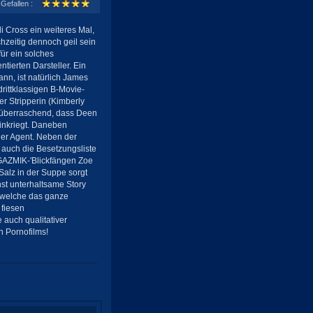
Gefallen :
Cross ein weiteres Mal,
hzeitig dennoch geil sein
ür ein solches
tierten Darsteller. Ein
nn, ist natürlich James
ittklassigen B-Movie-
er Stripperin (Kimberly
 überraschend, dass Deen
inkriegt. Daneben
ger Agent. Neben der
 auch die Besetzungsliste
GAZMIK-'Blickfängen Zoe
alz in der Suppe sorgt
hst unterhaltsame Story
, welche das ganze
 fiesen
 auch qualitativer
n Pornofilms!