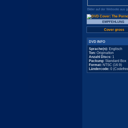
Bilder auf der Webseite aus 
Cover gross
DVD INFO
Sprache(n):
Englisch
Ton:
Originalton
Anzahl Discs:
1
Packung:
Standard Box
Format:
NTSC (16:9)
Ländercode:
0 (Codefre