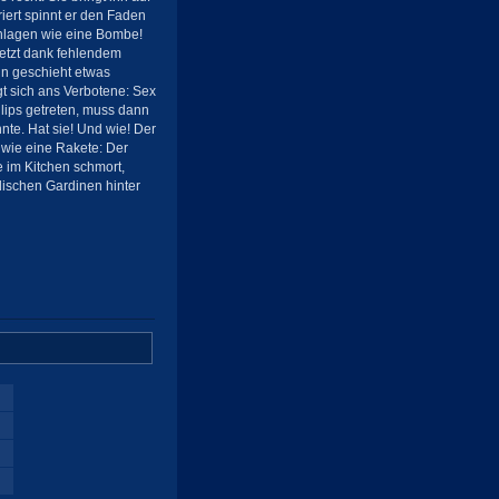
riert spinnt er den Faden
schlagen wie eine Bombe!
letzt dank fehlendem
nn geschieht etwas
t sich ans Verbotene: Sex
hlips getreten, muss dann
nte. Hat sie! Und wie! Der
 wie eine Rakete: Der
e im Kitchen schmort,
dischen Gardinen hinter