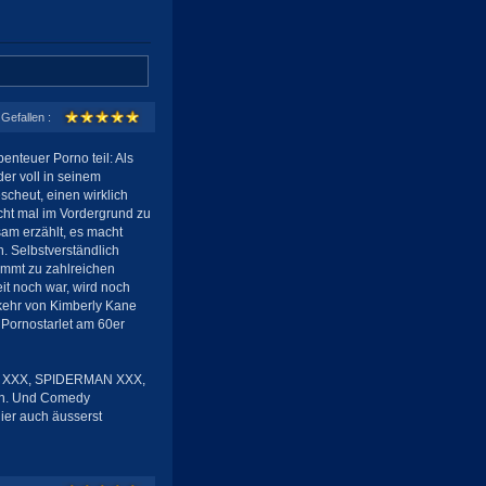
Gefallen :
enteuer Porno teil: Als
der voll in seinem
cheut, einen wirklich
cht mal im Vordergrund zu
tsam erzählt, es macht
. Selbstverständlich
kommt zu zahlreichen
it noch war, wird noch
kehr von Kimberly Kane
 Pornostarlet am 60er
RS XXX, SPIDERMAN XXX,
ann. Und Comedy
ier auch äusserst