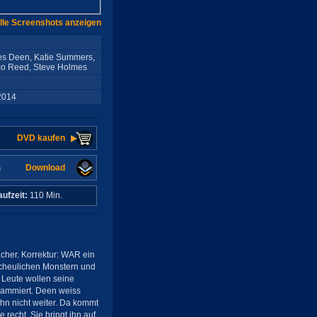
lle Screenshots anzeigen
es Deen, Katie Summers,
cco Reed, Steve Holmes
2014
DVD kaufen
Download
n
aufzeit:
110 Min.
cher. Korrektur: WAR ein
scheulichen Monstern und
Leute wollen seine
grammiert. Deen weiss
hn nicht weiter. Da kommt
echt. Sie bringt ihn auf