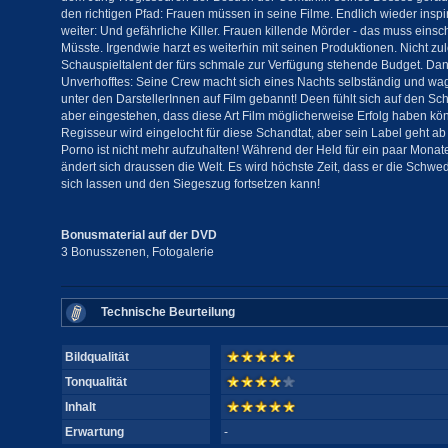
den richtigen Pfad: Frauen müssen in seine Filme. Endlich wieder inspi
weiter: Und gefährliche Killer. Frauen killende Mörder - das muss ein
Müsste. Irgendwie harzt es weiterhin mit seinen Produktionen. Nicht zu
Schauspieltalent der fürs schmale zur Verfügung stehende Budget. Da
Unverhofftes: Seine Crew macht sich eines Nachts selbständig und wag
unter den DarstellerInnen auf Film gebannt! Deen fühlt sich auf den Sc
aber eingestehen, dass diese Art Film möglicherweise Erfolg haben kön
Regisseur wird eingelocht für diese Schandtat, aber sein Label geht ab
Porno ist nicht mehr aufzuhalten! Während der Held für ein paar Monat
ändert sich draussen die Welt. Es wird höchste Zeit, dass er die Schwe
sich lassen und den Siegeszug fortsetzen kann!
Bonusmaterial auf der DVD
3 Bonusszenen, Fotogalerie
Technische Beurteilung
Bildqualität
Tonqualität
Inhalt
Erwartung
-