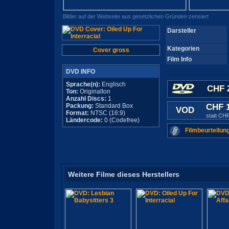
Bilder auf der Webseite aus gesetzlichen Gründen zensiert
Darsteller
Kategorien
Cover gross
Film Info
DVD INFO
Sprache(n):
Englisch
CHF 
Ton:
Originalton
Anzahl Discs:
1
Packung:
Standard Box
CHF 
VOD
Format:
NTSC (16:9)
statt CH
Ländercode:
0 (Codefree)
Filmbeurteilun
Weitere Filme dieses Herstellers