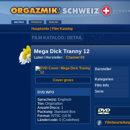
Hauptseite
|
Film Katalog
FILM KATALOG: DETAIL
Mega Dick Tranny 12
Label / Hersteller:
Channel 69
Darsteller
Kategorien
Cover gross
Film Info
Serie
DVD INFO
Sprache(n):
Englisch
Ton:
Originalton
Anzahl Discs:
1
Packung:
Standard Box
Format:
NTSC (16:9)
Ländercode:
0 (Codefree)
Filmbeurteilun