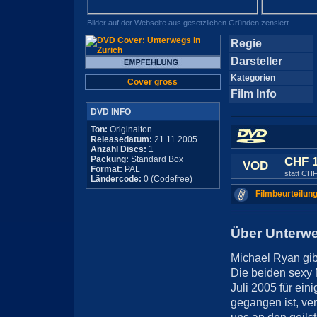
Bilder auf der Webseite aus gesetzlichen Gründen zensiert
Regie
Darsteller
Kategorien
Cover gross
Film Info
DVD INFO
Ton:
Originalton
Releasedatum:
21.11.2005
Anzahl Discs:
1
Packung:
Standard Box
CHF 
VOD
Format:
PAL
statt CHF
Ländercode:
0 (Codefree)
Filmbeurteilung
Über Unterwe
Michael Ryan gibt
Die beiden sexy 
Juli 2005 für ein
gegangen ist, ver