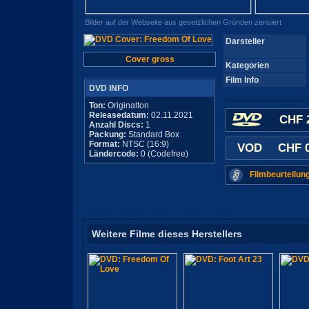
Bilder auf der Webseite aus gesetzlichen Gründen zensiert
Darsteller
Cover gross
Kategorien
Film Info
DVD INFO
Ton:
Originalton
Releasedatum:
02.11.2021
CHF 
Anzahl Discs:
1
Packung:
Standard Box
Format:
NTSC (16:9)
VOD
CHF 0
Ländercode:
0 (Codefree)
Filmbeurteilun
Weitere Filme dieses Herstellers