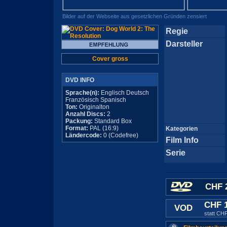
Bilder auf der Webseite aus gesetzlichen Gründen zensiert
Regie
Darsteller
Cover gross
DVD INFO
Sprache(n):
Englisch Deutsch
Französisch Spanisch
Ton:
Originalton
Anzahl Discs:
2
Packung:
Standard Box
Format:
PAL (16:9)
Kategorien
Ländercode:
0 (Codefree)
Film Info
Serie
CHF 
CHF 
VOD
statt CH