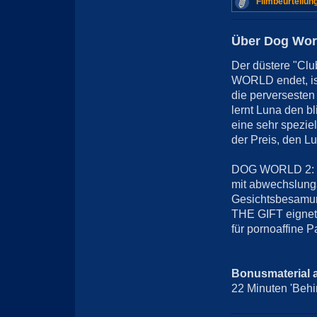
Filmbeurteilun
Über Dog Worl
Der düstere "Cl
WORLD endet, ist
die perversesten
lernt Luna den b
eine sehr spezie
der Preis, den Lu
DOG WORLD 2: T
mit abwechslungs
Gesichtsbesamun
THE GIFT eignet 
für pornoaffine P
Bonusmaterial 
22 Minuten 'Behi