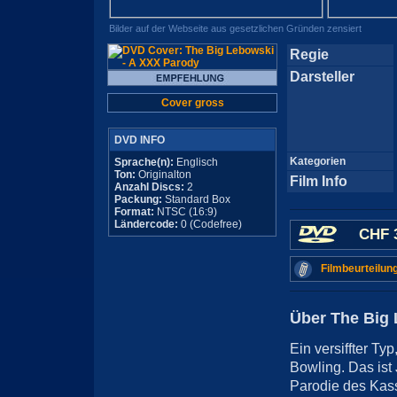
Bilder auf der Webseite aus gesetzlichen Gründen zensiert
Regie
Darsteller
Cover gross
DVD INFO
Kategorien
Sprache(n):
Englisch
Ton:
Originalton
Film Info
Anzahl Discs:
2
Packung:
Standard Box
Format:
NTSC (16:9)
Ländercode:
0 (Codefree)
CHF 
Filmbeurteilun
Über The Big 
Ein versiffter T
Bowling. Das ist
Parodie des Kas