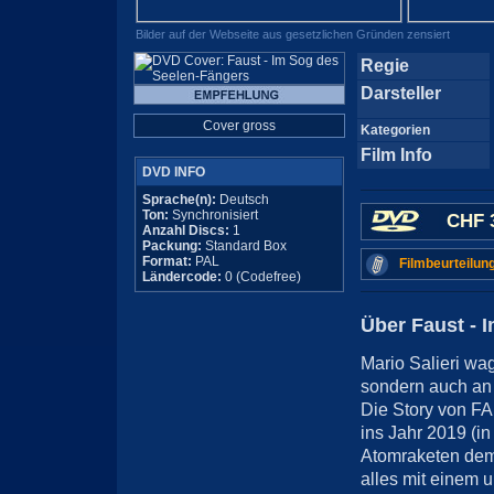
Bilder auf der Webseite aus gesetzlichen Gründen zensiert
Regie
Darsteller
Cover gross
Kategorien
Film Info
DVD INFO
Sprache(n):
Deutsch
Ton:
Synchronisiert
CHF 
Anzahl Discs:
1
Packung:
Standard Box
Format:
PAL
Filmbeurteilun
Ländercode:
0 (Codefree)
Über Faust - 
Mario Salieri wag
sondern auch an 
Die Story von FA
ins Jahr 2019 (i
Atomraketen dem
alles mit einem 