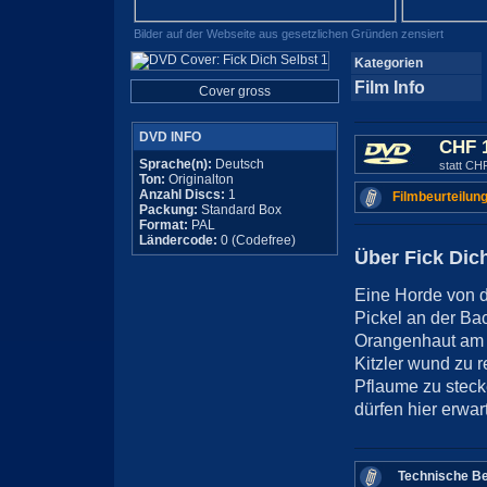
Bilder auf der Webseite aus gesetzlichen Gründen zensiert
Kategorien
Film Info
Cover gross
DVD INFO
CHF 
Sprache(n):
Deutsch
statt CH
Ton:
Originalton
Anzahl Discs:
1
Filmbeurteilung
Packung:
Standard Box
Format:
PAL
Ländercode:
0 (Codefree)
Über Fick Dich
Eine Horde von d
Pickel an der Bac
Orangenhaut am 
Kitzler wund zu r
Pflaume zu steck
dürfen hier erwar
Technische Be