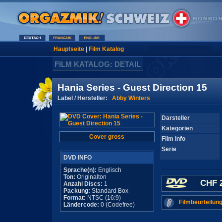
Hauptseite
|
Film Katalog
FILM KATALOG: DETAIL
Hania Series - Guest Direction 15
Label / Hersteller:
Abby Winters
Darsteller
Kategorien
Cover gross
Film Info
Serie
DVD INFO
Sprache(n):
Englisch
Ton:
Originalton
CHF 2
Anzahl Discs:
1
Packung:
Standard Box
Format:
NTSC (16:9)
Filmbeurteilung
Ländercode:
0 (Codefree)