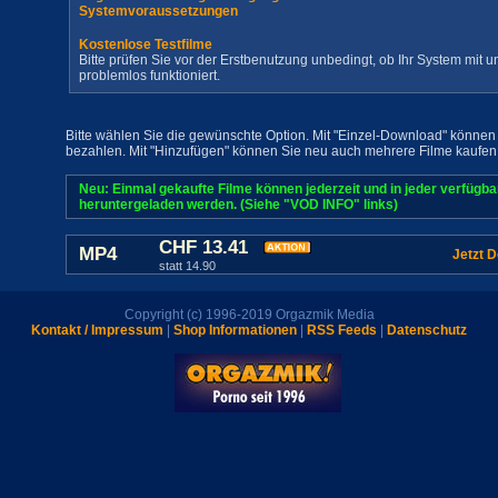
Systemvoraussetzungen
Kostenlose Testfilme
Bitte prüfen Sie vor der Erstbenutzung unbedingt, ob Ihr System mit
problemlos funktioniert.
Bitte wählen Sie die gewünschte Option. Mit "Einzel-Download" können 
bezahlen. Mit "Hinzufügen" können Sie neu auch mehrere Filme kaufen
Neu: Einmal gekaufte Filme können jederzeit und in jeder verfügb
heruntergeladen werden. (Siehe "VOD INFO" links)
CHF 13.41
MP4
Jetzt 
statt 14.90
Copyright (c) 1996-2019 Orgazmik Media
Kontakt / Impressum
|
Shop Informationen
|
RSS Feeds
|
Datenschutz