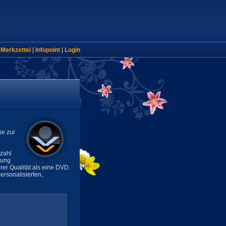
|
Merkzettel
|
Infopoint
|
Login
ne zur
lzahl
sung
rer Qualität als eine DVD.
rsonalisierten,