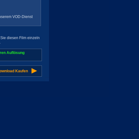
 unserem VOD-Dienst
Sie diesen Film einzeln
.
aren Auflösung
Download Kaufen