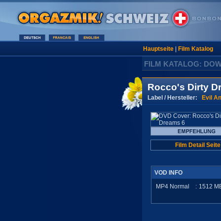
Hauptseite
|
Film Katalog
FILM KATALOG: DO
Rocco's Dirty D
Label / Hersteller:
Evil A
Film Detail Seite
VOD INFO
MP4 Normal
:
1512
M