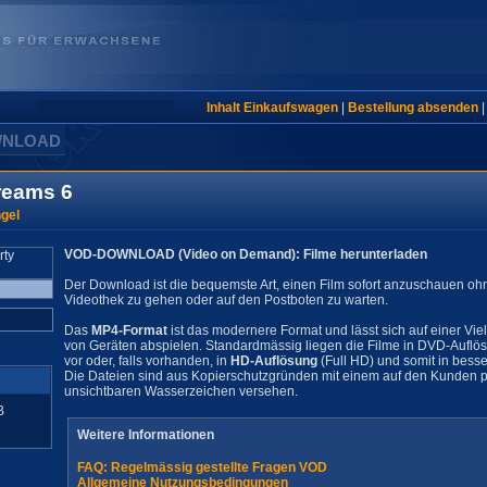
Inhalt Einkaufswagen
|
Bestellung absenden
WNLOAD
reams 6
ngel
VOD-DOWNLOAD (Video on Demand): Filme herunterladen
Der Download ist die bequemste Art, einen Film sofort anzuschauen oh
Videothek zu gehen oder auf den Postboten zu warten.
Das
MP4-Format
ist das modernere Format und lässt sich auf einer Vie
von Geräten abspielen. Standardmässig liegen die Filme in DVD-Auflö
vor oder, falls vorhanden, in
HD-Auflösung
(Full HD) und somit in besse
Die Dateien sind aus Kopierschutzgründen mit einem auf den Kunden pe
unsichtbaren Wasserzeichen versehen.
B
Weitere Informationen
FAQ: Regelmässig gestellte Fragen VOD
Allgemeine Nutzungsbedingungen