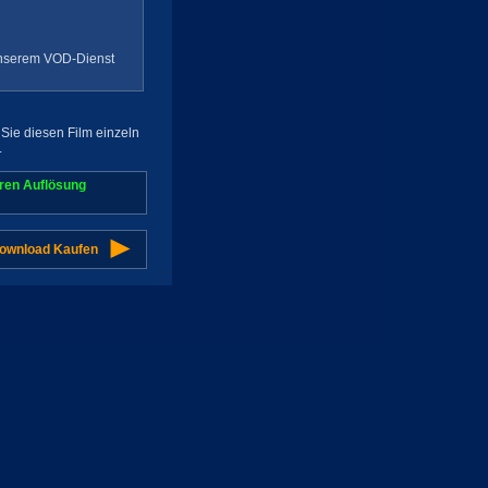
 unserem VOD-Dienst
Sie diesen Film einzeln
.
aren Auflösung
Download Kaufen