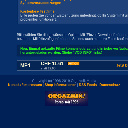
Systemvoraussetzungen
Kostenlose Testfilme
Bitte prüfen Sie vor der Erstbenutzung unbedingt, ob Ihr System mit
problemlos funktioniert.
Bitte wählen Sie die gewünschte Option. Mit "Einzel-Download" können 
bezahlen. Mit "Hinzufügen" können Sie neu auch mehrere Filme kaufen
Neu: Einmal gekaufte Filme können jederzeit und in jeder verfügb
heruntergeladen werden. (Siehe "VOD INFO" links)
CHF 11.61
MP4
Jetzt 
statt 12.90
Copyright (c) 1996-2019 Orgazmik Media
Kontakt / Impressum
|
Shop Informationen
|
RSS Feeds
|
Datenschutz