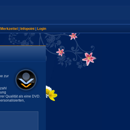
|
Merkzettel
|
Infopoint
|
Login
ne zur
lzahl
sung
rer Qualität als eine DVD.
rsonalisierten,