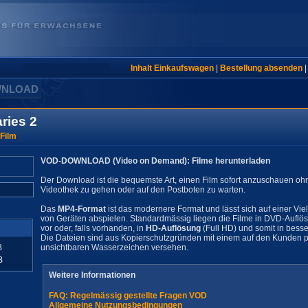
Inhalt Einkaufswagen
|
Bestellung absenden
WNLOAD
ries 2
 Film
VOD-DOWNLOAD (Video on Demand): Filme herunterladen
Der Download ist die bequemste Art, einen Film sofort anzuschauen oh
Videothek zu gehen oder auf den Postboten zu warten.
Das
MP4-Format
ist das modernere Format und lässt sich auf einer Vie
von Geräten abspielen. Standardmässig liegen die Filme in DVD-Auflö
vor oder, falls vorhanden, in
HD-Auflösung
(Full HD) und somit in besse
Die Dateien sind aus Kopierschutzgründen mit einem auf den Kunden pe
B
unsichtbaren Wasserzeichen versehen.
B
Weitere Informationen
FAQ: Regelmässig gestellte Fragen VOD
Allgemeine Nutzungsbedingungen