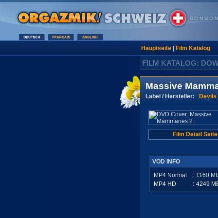
Hauptseite
|
Film Katalog
FILM KATALOG: DO
Massive Mamma
Label / Hersteller:
Devils
Film Detail Seite
VOD INFO
MP4 Normal
:
1160
M
MP4 HD
:
4249
M