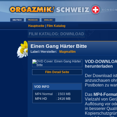
Hauptseite
|
Film Katalog
FILM KATALOG: DOWNLOAD
Einen Gang Härter Bitte
Label / Hersteller:
Magmafilm
VOD-DOWNLOAD 
herunterladen
Film Detail Seite
Der Download ist 
anzuschauen ohn
Postboten zu war
VOD INFO
MP4 Normal
:
1503
MB
Das
MP4-Forma
MP4 HD
:
2416
MB
Vielzahl von Ger
Auflösung vor ode
in besserer Quali
Kopierschutzgrün