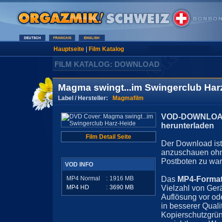
Hauptseite
|
Film Katalog
FILM KATALOG: DOWNLOAD
Magma swingt...im Swingerclub Har
Label / Hersteller:
Magmafilm
VOD-DOWNLOAD 
herunterladen
Film Detail Seite
Der Download ist 
anzuschauen ohn
Postboten zu war
VOD INFO
MP4 Normal
:
1916
MB
Das
MP4-Forma
MP4 HD
:
3690
MB
Vielzahl von Ger
Auflösung vor ode
in besserer Quali
Kopierschutzgrün