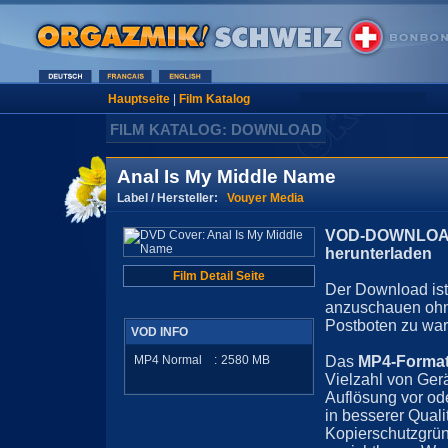
Hauptseite
|
Film Katalog
FILM KATALOG: DOWNLOAD
Anal Is My Middle Name
Label / Hersteller:
Vouyer Media
VOD-DOWNLOAD 
herunterladen
Film Detail Seite
Der Download ist 
anzuschauen ohn
Postboten zu war
VOD INFO
MP4 Normal
:
2580
MB
Das
MP4-Forma
Vielzahl von Ger
Auflösung vor ode
in besserer Quali
Kopierschutzgrün