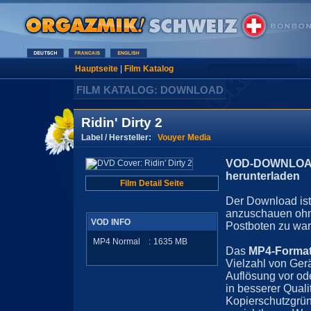
Hauptseite
|
Film Katalog
FILM KATALOG: DOWNLOAD
Ridin' Dirty 2
Label / Hersteller:
Vouyer Media
VOD-DOWNLOAD 
herunterladen
Film Detail Seite
Der Download ist 
anzuschauen ohn
VOD INFO
Postboten zu war
MP4 Normal
:
1635
MB
Das
MP4-Forma
Vielzahl von Ger
Auflösung vor ode
in besserer Quali
Kopierschutzgrün