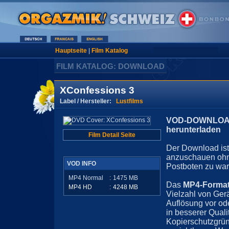
Hauptseite
|
Film Katalog
FILM KATALOG: DOWNLOAD
XConfessions 3
Label / Hersteller:
Lustfilms
VOD-DOWNLOAD 
herunterladen
Film Detail Seite
Der Download ist 
anzuschauen ohn
VOD INFO
Postboten zu war
MP4 Normal
:
1475
MB
Das
MP4-Forma
MP4 HD
:
4248
MB
Vielzahl von Ger
Auflösung vor ode
in besserer Quali
Kopierschutzgrün