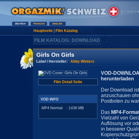
Hauptseite
|
Film Katalog
FILM KATALOG: DOWNLOAD
Girls On Girls
Label / Hersteller:
Abby Winters
VOD-DOWNLOAD 
herunterladen
Film Detail Seite
Der Download ist 
anzuschauen ohn
VOD INFO
Postboten zu war
MP4 Normal
:
1436
MB
Das
MP4-Forma
Vielzahl von Ger
Auflösung vor ode
in besserer Quali
Kopierschutzgrün