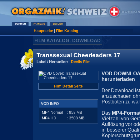
Hauptseite
|
Film Katalog
FILM KATALOG: DOWNLOAD
Transsexual Cheerleaders 17
Label / Hersteller:
Devils Film
VOD-DOWNLOAD 
herunterladen
Film Detail Seite
Der Download ist 
anzuschauen ohn
Postboten zu war
VOD INFO
MP4 Normal
:
958
MB
Das
MP4-Forma
MP4 HD
:
3508
MB
Vielzahl von Ger
Auflösung vor ode
in besserer Quali
Kopierschutzgrün