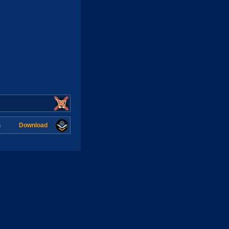
Download
n