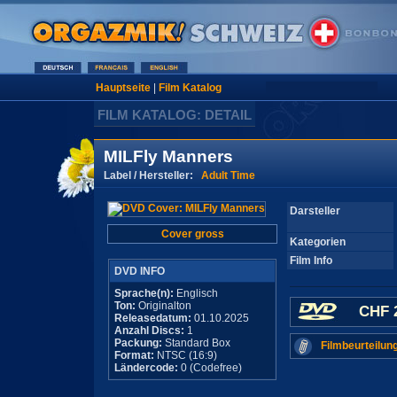
Hauptseite
|
Film Katalog
FILM KATALOG: DETAIL
MILFly Manners
Label / Hersteller:
Adult Time
Darsteller
Cover gross
Kategorien
Film Info
DVD INFO
Sprache(n):
Englisch
Ton:
Originalton
CHF 
Releasedatum:
01.10.2025
Anzahl Discs:
1
Packung:
Standard Box
Filmbeurteilun
Format:
NTSC (16:9)
Ländercode:
0 (Codefree)