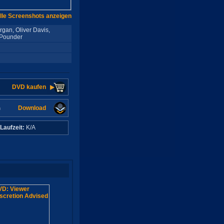
lle Screenshots anzeigen
rgan, Oliver Davis,
 Pounder
DVD kaufen
Download
n
Laufzeit:
K/A