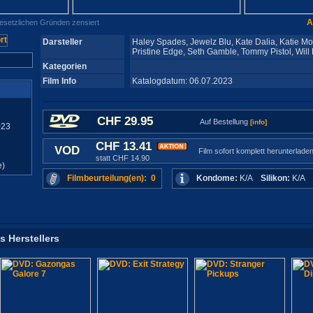
A
gesetzlichen Gründen zensiert
Darsteller
Haley Spades, Jewelz Blu, Kate Dalia, Katie Mo
Pristine Edge, Seth Gamble, Tommy Pistol, Will
Kategorien
Film Info
Katalogdatum: 06.07.2023
CHF 29.95
Auf Bestellung
[info]
023
CHF 13.41
VOD
Film sofort komplett herunterlade
statt CHF 14.90
e)
Filmbeurteilung(en): 0
Kondome:
K/A
Silikon:
K/A
s Herstellers