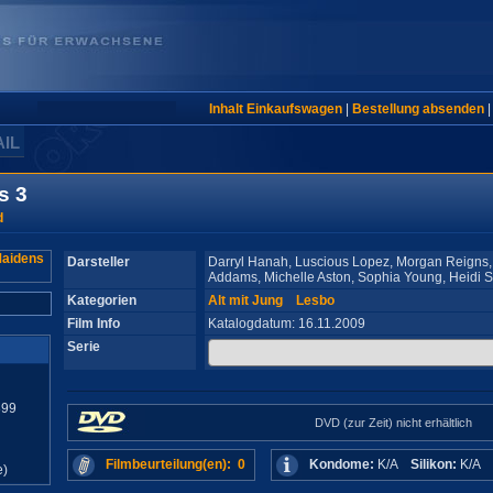
Inhalt Einkaufswagen
|
Bestellung absenden
AIL
s 3
d
Darsteller
Darryl Hanah, Luscious Lopez, Morgan Reigns
Addams, Michelle Aston, Sophia Young, Heidi Si
Kategorien
Alt mit Jung
Lesbo
Film Info
Katalogdatum: 16.11.2009
Serie
899
DVD (zur Zeit) nicht erhältlich
Filmbeurteilung(en): 0
Kondome:
K/A
Silikon:
K/A
e)