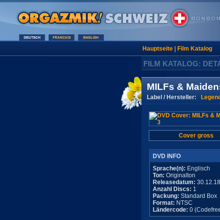
Hauptseite
|
Film Katalog
FILM KATALOG: DET
MILFs & Maiden
Label / Hersteller:
Legen
Cover gross
DVD INFO
Sprache(n):
Englisch
Ton:
Originalton
Releasedatum:
30.12.1
Anzahl Discs:
1
Packung:
Standard Box
Format:
NTSC
Ländercode:
0 (Codefre