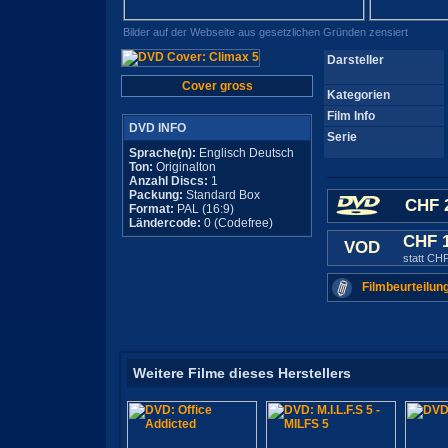
Bilder auf der Webseite aus gesetzlichen Gründen zensiert
Darsteller
Cover gross
Kategorien
Film Info
DVD INFO
Serie
Sprache(n):
Englisch Deutsch
Ton:
Originalton
Anzahl Discs:
1
Packung:
Standard Box
CHF 
Format:
PAL (16:9)
Ländercode:
0 (Codefree)
CHF 
VOD
statt CH
Filmbeurteilun
Weitere Filme dieses Herstellers