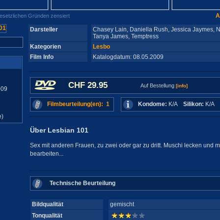
A
gesetzlichen Gründen zensiert
Darsteller
Chasey Lain, Daniella Rush, Jessica Jaymes, Nik
Tanya James, Temptress
Kategorien
Lesbo
Film Info
Katalogdatum: 08.05.2009
CHF 29.95
Auf Bestellung
[info]
009
Filmbeurteilung(en): 1
Kondome:
K/A
Silikon:
K/A
e)
Über Lesbian 101
Sex mit anderen Frauen, zu zwei oder gar zu dritt. Muschi lecken und m
bearbeiten...
Technische Beurteilung
Bildqualität
gemischt
Tonqualität