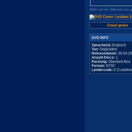
Bilder auf der Webseite aus 
Cover gross
DVD INFO
Sprache(n):
Englisch
Ton:
Originalton
Releasedatum:
30.04.2
Anzahl Discs:
1
Packung:
Standard Box
Format:
NTSC
Ländercode:
0 (Codefre