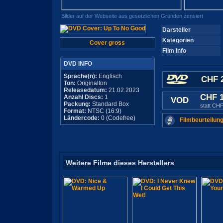
Bilder auf der Webseite aus gesetzlichen Gründen zensiert
Darsteller
Kategorien
Cover gross
Film Info
DVD INFO
Sprache(n):
Englisch
CHF 2
Ton:
Originalton
Releasedatum:
21.02.2023
CHF 
Anzahl Discs:
1
VOD
Packung:
Standard Box
statt CHF
Format:
NTSC (16:9)
Ländercode:
0 (Codefree)
Filmbeurteilung
Weitere Filme dieses Herstellers