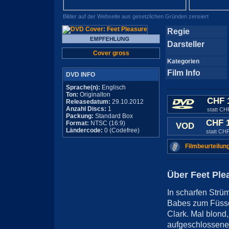
Bilder auf der Webseite aus gesetzlichen Gründen zensiert
Regie
Darsteller
Cover gross
Kategorien
Film Info
DVD INFO
Sprache(n):
Englisch
Ton:
Originalton
CHF 
Releasedatum:
29.10.2012
Anzahl Discs:
1
statt CH
Packung:
Standard Box
CHF 
Format:
NTSC (16:9)
VOD
Ländercode:
0 (Codefree)
statt CH
Filmbeurteilun
Über Feet Ple
In scharfen Strü
Babes zum Füss
Clark. Mal blond
aufgeschlossenen