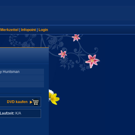
|
Merkzettel
|
Infopoint
|
Login
ey Huntsman
DVD kaufen
Laufzeit:
K/A