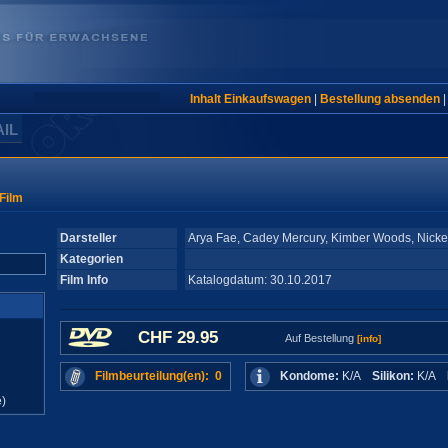
Inhalt Einkaufswagen
|
Bestellung absenden
AIL
Film
Darsteller
Arya Fae, Cadey Mercury, Kimber Woods, Nick
Kategorien
Film Info
Katalogdatum: 30.10.2017
CHF 29.95
Auf Bestellung
[info]
Filmbeurteilung(en): 0
Kondome:
K/A
Silikon:
K/A
)