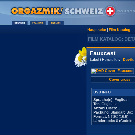
Hauptseite
|
Film Katalog
FILM KATALOG: DET
Fauxcest
Label / Hersteller:
Devils 
Cover gross
DVD INFO
Sprache(n):
Englisch
Ton:
Originalton
Anzahl Discs:
1
Packung:
Standard Box
Format:
NTSC (16:9)
Ländercode:
0 (Codefree