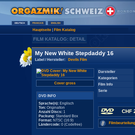
Hauptseite
|
Film Katalog
FILM KATALOG: DETAIL
My New White Stepdaddy 16
Label / Hersteller:
Devils Film
Darsteller
Kategorien
Cover gross
Film Info
Serie
DVD INFO
Sprache(n):
Englisch
Ton:
Originalton
CHF 2
Anzahl Discs:
1
Packung:
Standard Box
Format:
NTSC (16:9)
Filmbeurteilung
Ländercode:
0 (Codefree)