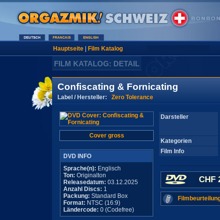
Hauptseite
|
Film Katalog
FILM KATALOG: DETAIL
Confiscating & Fornicating
Label / Hersteller:
Zero Tolerance
Darsteller
Cover gross
Kategorien
Film Info
DVD INFO
Sprache(n):
Englisch
Ton:
Originalton
CHF 
Releasedatum:
03.12.2025
Anzahl Discs:
1
Packung:
Standard Box
Filmbeurteilun
Format:
NTSC (16:9)
Ländercode:
0 (Codefree)