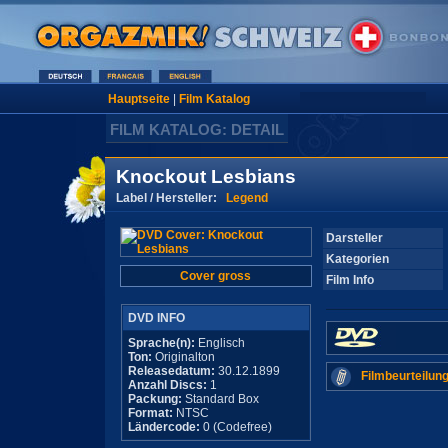
Hauptseite
|
Film Katalog
FILM KATALOG: DETAIL
Knockout Lesbians
Label / Hersteller:
Legend
Darsteller
Kategorien
Cover gross
Film Info
DVD INFO
Sprache(n):
Englisch
Ton:
Originalton
Releasedatum:
30.12.1899
Filmbeurteilung
Anzahl Discs:
1
Packung:
Standard Box
Format:
NTSC
Ländercode:
0 (Codefree)