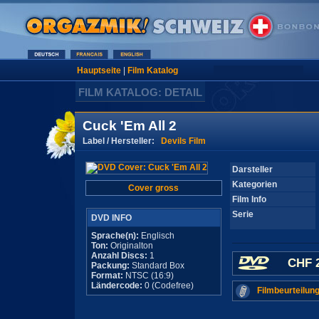
Hauptseite
|
Film Katalog
FILM KATALOG: DETAIL
Cuck 'Em All 2
Label / Hersteller:
Devils Film
Darsteller
Kategorien
Cover gross
Film Info
Serie
DVD INFO
Sprache(n):
Englisch
Ton:
Originalton
Anzahl Discs:
1
CHF 2
Packung:
Standard Box
Format:
NTSC (16:9)
Ländercode:
0 (Codefree)
Filmbeurteilung