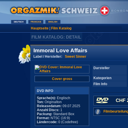
Hauptseite
|
Film Katalog
FILM KATALOG: DETAIL
Immoral Love Affairs
Label / Hersteller:
Sweet Sinner
Darsteller
Kategorien
Cover gross
Film Info
DVD INFO
Sprache(n):
Englisch
CHF 
Ton:
Originalton
Releasedatum:
09.07.2025
Anzahl Discs:
1
Filmbeurteilun
Packung:
Standard Box
Format:
NTSC (16:9)
Ländercode:
0 (Codefree)