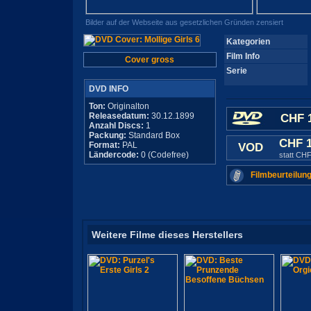
Bilder auf der Webseite aus gesetzlichen Gründen zensiert
Kategorien
Film Info
Cover gross
Serie
DVD INFO
Ton:
Originalton
Releasedatum:
30.12.1899
CHF 1
Anzahl Discs:
1
Packung:
Standard Box
CHF 
Format:
PAL
VOD
Ländercode:
0 (Codefree)
statt CHF
Filmbeurteilung
Weitere Filme dieses Herstellers