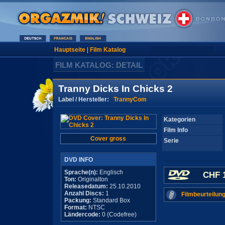
Hauptseite
|
Film Katalog
FILM KATALOG: DETAIL
Tranny Dicks In Chicks 2
Label / Hersteller:
TrannyCom
Kategorien
Film Info
Cover gross
Serie
DVD INFO
Sprache(n):
Englisch
CHF 1
Ton:
Originalton
Releasedatum:
25.10.2010
Anzahl Discs:
1
Filmbeurteilung
Packung:
Standard Box
Format:
NTSC
Ländercode:
0 (Codefree)