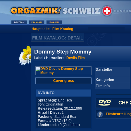
Hauptseite
|
Film Katalog
FILM KATALOG: DETAIL
Dommy Step Mommy
Label / Hersteller:
Devils Film
Darsteller
Kategorien
Cover gross
Film Info
DVD INFO
Sprache(n):
Englisch
CHF 
Ton:
Originalton
Releasedatum:
30.12.1899
Anzahl Discs:
1
Filmbeurteilun
Packung:
Standard Box
Format:
NTSC (16:9)
Ländercode:
0 (Codefree)