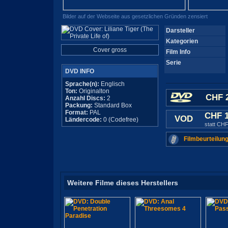
Bilder auf der Webseite aus gesetzlichen Gründen zensiert
Darsteller
Kategorien
Cover gross
Film Info
Serie
DVD INFO
Sprache(n):
Englisch
Ton:
Originalton
CHF 2
Anzahl Discs:
2
Packung:
Standard Box
Format:
PAL
CHF 
VOD
Ländercode:
0 (Codefree)
statt CHF
Filmbeurteilung
Weitere Filme dieses Herstellers