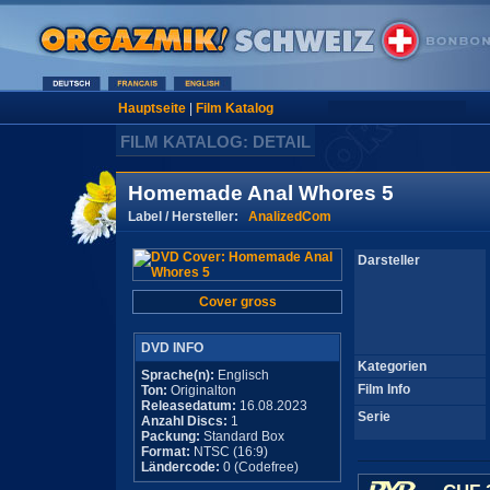
Hauptseite
|
Film Katalog
FILM KATALOG: DETAIL
Homemade Anal Whores 5
Label / Hersteller:
AnalizedCom
Darsteller
Cover gross
DVD INFO
Kategorien
Sprache(n):
Englisch
Film Info
Ton:
Originalton
Releasedatum:
16.08.2023
Serie
Anzahl Discs:
1
Packung:
Standard Box
Format:
NTSC (16:9)
Ländercode:
0 (Codefree)