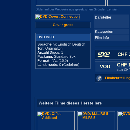
Bilder auf der Webseite aus gesetzlichen Gründen zensiert
Darsteller
Cover gross
Kategorien
DVD INFO
Film Info
Sprache(n):
Englisch Deutsch
Ton:
Originalton
Anzahl Discs:
1
CHF 
Packung:
Standard Box
Format:
PAL (16:9)
CHF 
Ländercode:
0 (Codefree)
VOD
statt CH
Filmbeurteilun
Weitere Filme dieses Herstellers