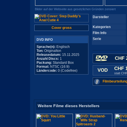
Bilder auf der Webseite aus gesetzlichen Gründen zensiert
Darsteller
Kategorien
Cover gross
Film Info
Serie
DVD INFO
Sprache(n):
Englisch
Ton:
Originalton
Releasedatum:
15.11.2025
CHF 
Anzahl Discs:
1
Packung:
Standard Box
Format:
NTSC (16:9)
CHF 
VOD
Ländercode:
0 (Codefree)
statt CH
Filmbeurteilun
Weitere Filme dieses Herstellers