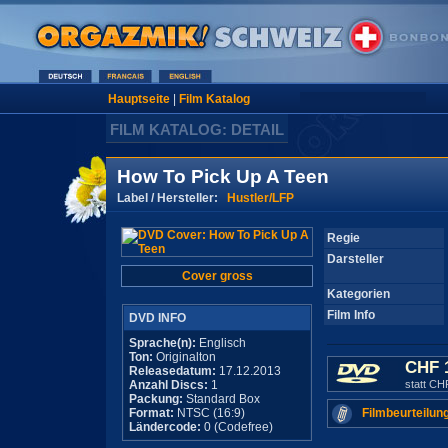
Hauptseite
|
Film Katalog
FILM KATALOG: DETAIL
How To Pick Up A Teen
Label / Hersteller:
Hustler/LFP
Regie
Darsteller
Cover gross
Kategorien
Film Info
DVD INFO
Sprache(n):
Englisch
Ton:
Originalton
CHF 
Releasedatum:
17.12.2013
Anzahl Discs:
1
statt CH
Packung:
Standard Box
Format:
NTSC (16:9)
Filmbeurteilun
Ländercode:
0 (Codefree)