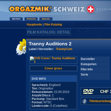
Hauptseite
|
Film Katalog
FILM KATALOG: DETAIL
Tranny Auditions 2
Label / Hersteller:
TrannyCom
Darsteller
Kategorien
Cover gross
Film Info
Serie
DVD INFO
Sprache(n):
Englisch
Ton:
Originalton
CHF 1
Releasedatum:
22.05.2010
Anzahl Discs:
1
Packung:
Standard Box
Filmbeurteilung
Format:
NTSC
Ländercode:
0 (Codefree)