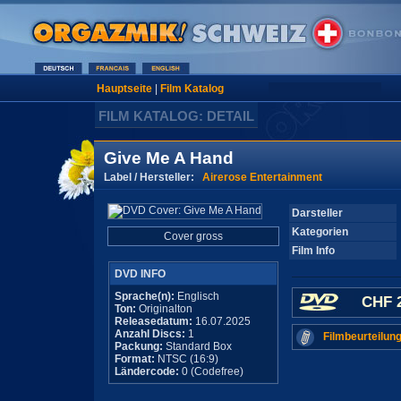
Hauptseite
|
Film Katalog
FILM KATALOG: DETAIL
Give Me A Hand
Label / Hersteller:
Airerose Entertainment
Darsteller
Kategorien
Cover gross
Film Info
DVD INFO
Sprache(n):
Englisch
CHF 2
Ton:
Originalton
Releasedatum:
16.07.2025
Anzahl Discs:
1
Filmbeurteilung
Packung:
Standard Box
Format:
NTSC (16:9)
Ländercode:
0 (Codefree)