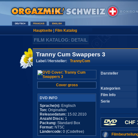
Hauptseite
|
Film Katalog
FILM KATALOG: DETAIL
Tranny Cum Swappers 3
Label / Hersteller:
TrannyCom
Darsteller
Cover gross
Kategorien
Film Info
DVD INFO
Serie
Sprache(n):
Englisch
Ton:
Originalton
Releasedatum:
15.02.2010
Anzahl Discs:
1
CHF 
Packung:
Standard Box
Format:
NTSC
Ländercode:
0 (Codefree)
Filmbeurteilun