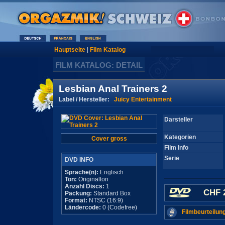
Hauptseite
|
Film Katalog
FILM KATALOG: DETAIL
Lesbian Anal Trainers 2
Label / Hersteller:
Juicy Entertainment
Darsteller
Kategorien
Cover gross
Film Info
Serie
DVD INFO
Sprache(n):
Englisch
Ton:
Originalton
Anzahl Discs:
1
CHF 
Packung:
Standard Box
Format:
NTSC (16:9)
Ländercode:
0 (Codefree)
Filmbeurteilun