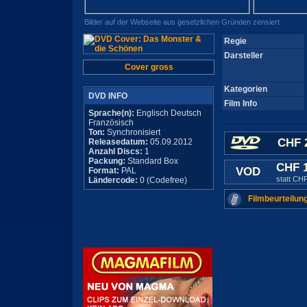
Bilder auf der Webseite aus gesetzlichen Gründen zensiert
Regie
Darsteller
Cover gross
Kategorien
DVD INFO
Film Info
Sprache(n):
Englisch Deutsch
Französisch
Ton:
Synchronisiert
CHF 
Releasedatum:
05.09.2012
Anzahl Discs:
1
Packung:
Standard Box
CHF 
VOD
Format:
PAL
statt CH
Ländercode:
0 (Codefree)
Filmbeurteilun