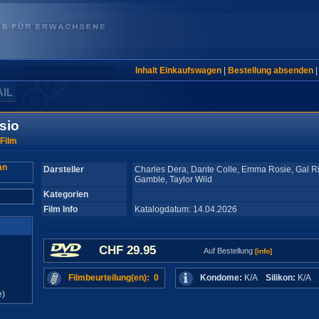
Inhalt Einkaufswagen
|
Bestellung absenden
AIL
sio
 Film
Darsteller
Charles Dera, Dante Colle, Emma Rosie, Gal Rit
Gamble, Taylor Wild
Kategorien
Film Info
Katalogdatum: 14.04.2026
CHF 29.95
Auf Bestellung
[info]
Filmbeurteilung(en): 0
Kondome:
K/A
Silikon:
K/A
e)