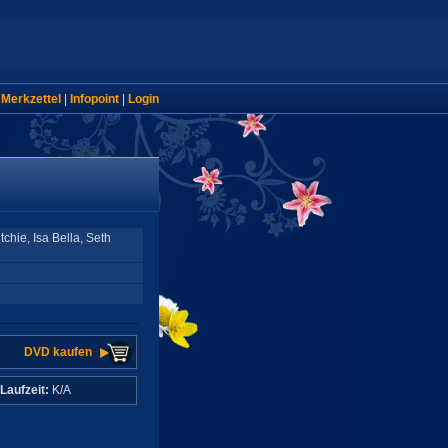
|
Merkzettel
|
Infopoint
|
Login
chie, Isa Bella, Seth
DVD kaufen
Laufzeit:
K/A