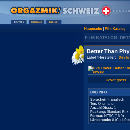
Hauptseite
|
Film Katalog
FILM KATALOG: DET
Better Than Phy
Label / Hersteller:
Devils
Cover gross
DVD INFO
Sprache(n):
Englisch
Ton:
Originalton
Anzahl Discs:
1
Packung:
Standard Box
Format:
NTSC (16:9)
Ländercode:
0 (Codefre