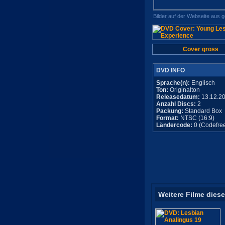
Bilder auf der Webseite aus 
Cover gross
DVD INFO
Sprache(n):
Englisch
Ton:
Originalton
Releasedatum:
13.12.2
Anzahl Discs:
2
Packung:
Standard Box
Format:
NTSC (16:9)
Ländercode:
0 (Codefre
Weitere Filme diese