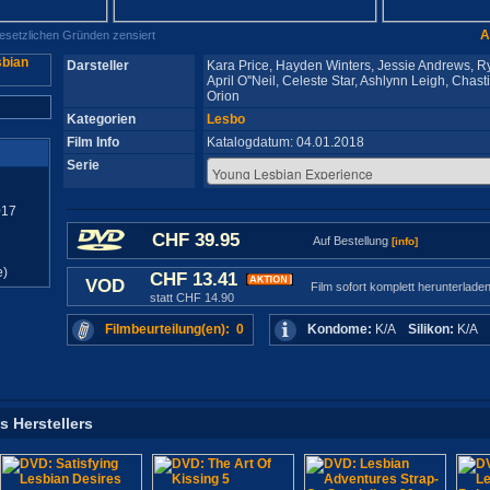
A
gesetzlichen Gründen zensiert
Darsteller
Kara Price, Hayden Winters, Jessie Andrews, R
April O''Neil, Celeste Star, Ashlynn Leigh, Chasti
Orion
Kategorien
Lesbo
Film Info
Katalogdatum: 04.01.2018
Serie
017
CHF 39.95
Auf Bestellung
[info]
e)
CHF 13.41
VOD
Film sofort komplett herunterlade
statt CHF 14.90
Filmbeurteilung(en): 0
Kondome:
K/A
Silikon:
K/A
s Herstellers