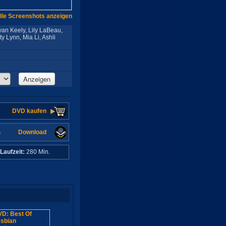
lle Screenshots anzeigen
yan Keely, Lily LaBeau,
ty Lynn, Mia Li, Ashli
Anzeigen
DVD kaufen
Download
n
Laufzeit:
280 Min.